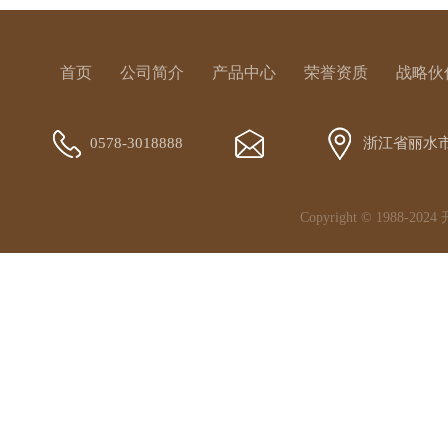
首页
公司简介
产品中心
荣誉资质
战略伙
0578-3018888
浙江省丽水
Copyright © 1988