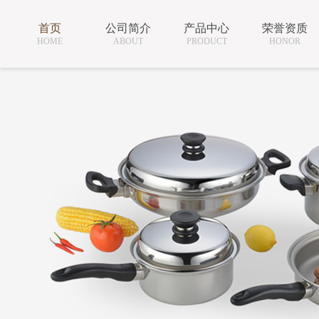
首页
公司简介
产品中心
荣誉资质
HOME
ABOUT
PRODUCT
HONOR