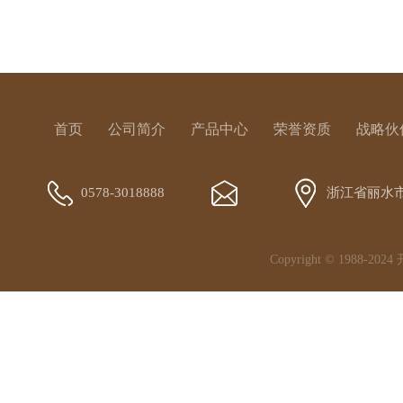
首页
公司简介
产品中心
荣誉资质
战略伙
0578-3018888
浙江省丽水
Copyright © 1988