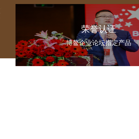
荣誉认证
博鳌企业论坛指定产品