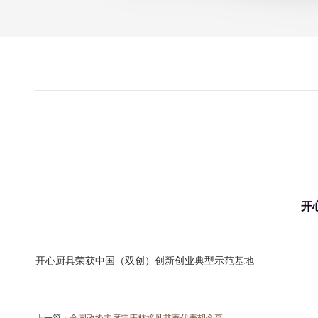
开
开心厨具荣获中国（双创）创新创业典型示范基地