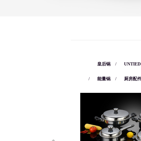
/
/
皇后锅
UNTIE
/
/
能量锅
厨房配