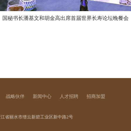
国秘书长潘基文和胡金高
出席首届世界长寿论坛晚餐会
战略伙伴
新闻中心
人才招聘
招商加盟
浙江省丽水市缙云新碧工业区新中路2号