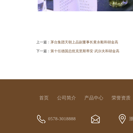
上一篇：
茅台集团天朝上品副董事长黄永毅和胡金高
下一篇：
第十任德国总统克里斯蒂安·武尔夫和胡金高
首页
公司简介
产品中心
荣誉资质
0578-3018888