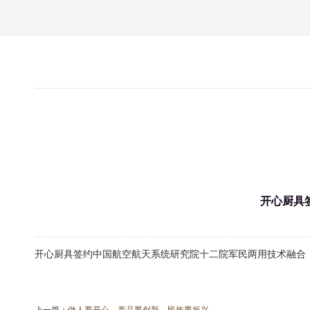
开心厨具
开心厨具签约中国航空航天系统研究院十二院军民两用技术融合